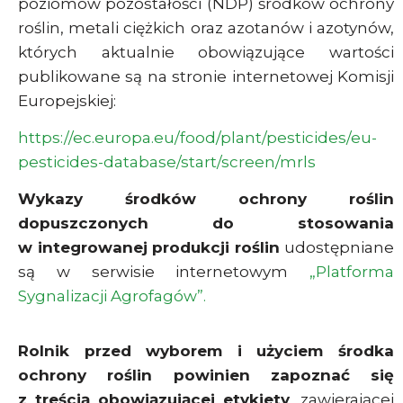
poziomów pozostałości (NDP) środków ochrony
roślin, metali ciężkich oraz azotanów i azotynów,
których aktualnie obowiązujące wartości
publikowane są na stronie internetowej Komisji
Europejskiej:
https://ec.europa.eu/food/plant/pesticides/eu-
pesticides-database/start/screen/mrls
Wykazy środków ochrony roślin
dopuszczonych do stosowania
w integrowanej produkcji roślin
udostępniane
są w serwisie internetowym
„Platforma
Sygnalizacji Agrofagów”.
Rolnik przed wyborem i użyciem środka
ochrony roślin powinien zapoznać się
z treścią obowiązującej etykiety
, zawierającej