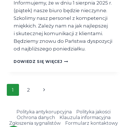
Informujemy, że w dniu 1 sierpnia 2025 r.
(piątek) nasze biuro będzie nieczynne.
Szkolimy nasz personel z kompetencji
miękkich. Zależy nam na jak najlepszej
i skutecznej komunikacji z klientami.
Będziemy znowu do Państwa dyspozycji
od najbliższego poniedziałku.
01.08.2025
DOWIEDZ SIĘ WIĘCEJ
BIURO
AGRO
BIO
TEST
Nawigacja
Następna
1
2
NIECZYNNE
strony
strona
Polityka antykorupcyjna
Polityka jakości
Ochrona danych
Klauzula informacyjna
Zgłoszenia sygnalistów
Formularz kontaktowy